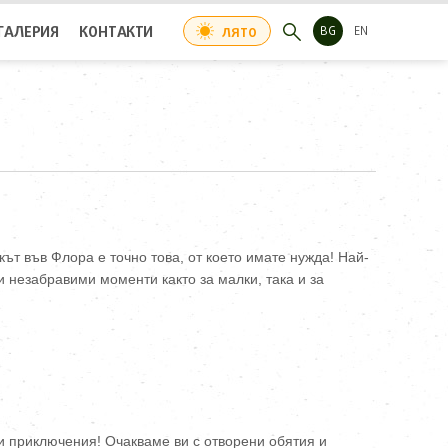
ГАЛЕРИЯ
КОНТАКТИ
ЛЯТО
BG
EN
кът във Флора е точно това, от което имате нужда! Най-
и незабравими моменти както за малки, така и за
 и приключения! Очакваме ви с отворени обятия и