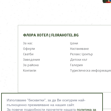
ФЛОРА ХОТЕЛ | FLORAHOTEL.BG
За нас
Цени
Оферти
Настаняване
Сватби
Релакс Център
Заведения
Детски кът
За района
Галерия
Контакти
Туристическа информаци
Използваме "бисквитки", за да Ви осигурим най-
©2012 - 2026 Florahotel.bg. All right reserved!
пълноценно преживяване на нашия сайт.
За повече подробности прочетете нашата
политика за