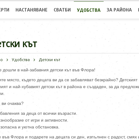
ЕРТИ
НАСТАНЯВАНЕ
СВАТБИ
ЗА РАЙОНА
УДОБСТВА
тски кът
ло
Удобства
Детски кът
 дошли в най-забавния детски кът във Флора!
те място, където децата ви да се забавляват безкрайно? Детският 
ият и най-хубавият детски кът в района е създаден, за да предлож
ми.
 ви очаква?
бавления за деца от всички възрасти.
знообразие от игри и активности.
зопасна и уютна обстановка.
 във Флора и подарете на децата си ден, изпълнен с радост, смях