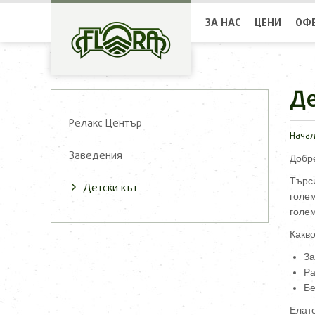
ЗА НАС
ЦЕНИ
ОФ
Де
Релакс Център
Нача
Заведения
Добре
Търси
Детски кът
голем
голе
Какво
За
Ра
Бе
Елате