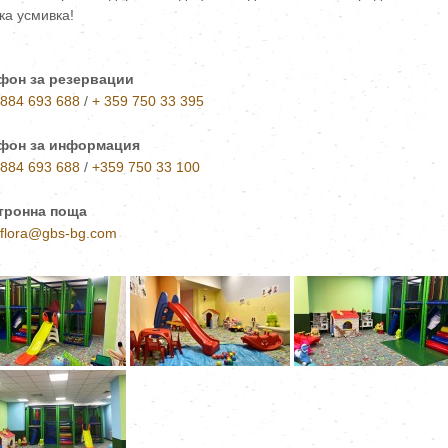
ка усмивка!
фон за резервации
 884 693 688
/
+ 359 750 33 395
фон за информация
 884 693 688
/
+359 750 33 100
тронна поща
-flora@gbs-bg.com